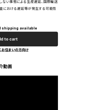
しない事態による生産遅延、国際輸送
検査における遅延等が発生する可能性
l shipping available
d to cart
にお住まいの方向け
介動画